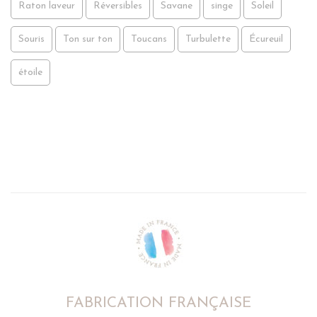
Raton laveur
Réversibles
Savane
singe
Soleil
Souris
Ton sur ton
Toucans
Turbulette
Écureuil
étoile
FABRICATION FRANÇAISE