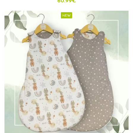
60.99
€
NEW