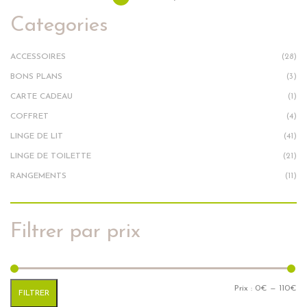
Categories
ACCESSOIRES
(28)
BONS PLANS
(3)
CARTE CADEAU
(1)
COFFRET
(4)
LINGE DE LIT
(41)
LINGE DE TOILETTE
(21)
RANGEMENTS
(11)
Filtrer par prix
Pr
Pr
Prix :
0€
—
110€
FILTRER