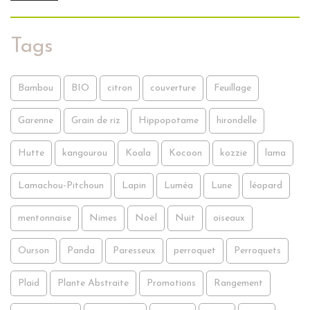
Tags
Bambou
BIO
citron
couverture
Feuillage
Garenne
Grain de riz
Hippopotame
hirondelle
Hutte
kangourou
Koala
Kocoon
kozzie
lama
Lamachou-Pitchoun
Lapin
Luméa
Lune
léopard
mentonnaise
Nimes
Noël
Nuit
oiseaux
Ourson
Panda
Paresseux
perroquet
Perroquets
Plaid
Plante Abstraite
Promotions
Rangement