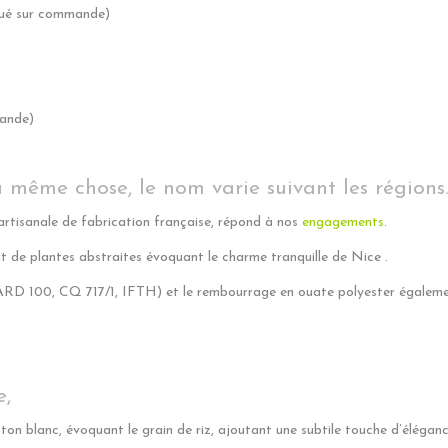
qué sur commande)
mande)
a même chose, le nom varie suivant les régions
artisanale de fabrication française, répond à nos
engagements
.
t de plantes abstraites évoquant le charme tranquille de Nice .
100, CQ 717/1, IFTH) et le rembourrage en ouate polyester égalemen
e,
 ton blanc, évoquant le grain de riz, ajoutant une subtile touche d’éléga