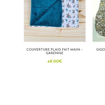
BÉBÉ “LA
COUVERTURE PLAID FAIT MAIN –
GIGO
N BIO
GARENNE
48.00
€