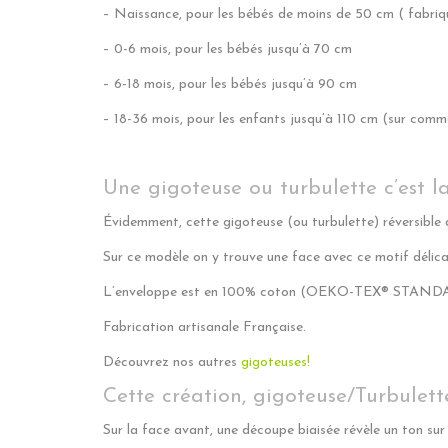
– Naissance, pour les bébés de moins de 50 cm ( fabri
– 0-6 mois, pour les bébés jusqu’à 70 cm
– 6-18 mois, pour les bébés jusqu’à 90 cm
– 18-36 mois, pour les enfants jusqu’à 110 cm (sur com
Une gigoteuse ou turbulette c’est l
Évidemment, cette gigoteuse (ou turbulette) réversible 
Sur ce modèle on y trouve une face avec ce motif délica
L’enveloppe est en 100% coton (OEKO-TEX® STANDARD 
Fabrication artisanale Française.
Découvrez nos autres
gigoteuses!
Cette création, gigoteuse/Turbulett
Sur la face avant, une découpe biaisée révèle un ton sur