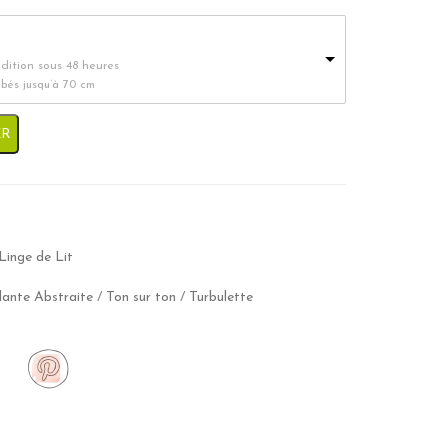
édition sous 48 heures
ébés jusqu’à 70 cm
ible - "Nice"
ER
Linge de Lit
lante Abstraite
/
Ton sur ton
/
Turbulette