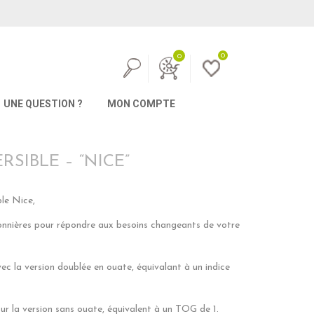
0
0
UNE QUESTION ?
MON COMPTE
SIBLE – “NICE”
le Nice,
onnières pour répondre aux besoins changeants de votre
vec la version doublée en ouate, équivalant à un indice
our la version sans ouate, équivalent à un TOG de 1.