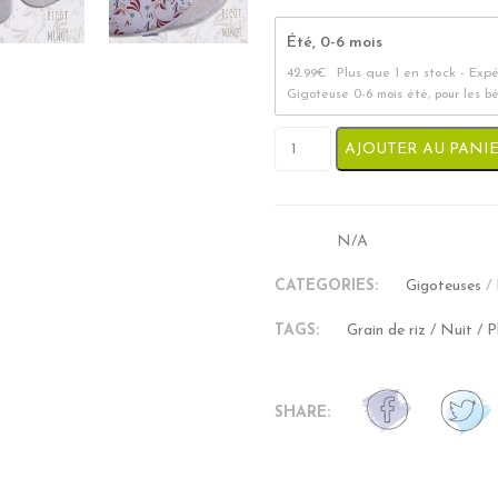
Été, 0-6 mois
42.99
€
Plus que 1 en stock - Exp
Gigoteuse 0-6 mois été, pour les b
quantité de Gigoteuse Révers
AJOUTER AU PANI
N/A
SKU:
CATEGORIES:
Gigoteuses
/
TAGS:
Grain de riz
/
Nuit
/
P
SHARE: