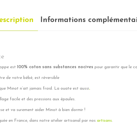
escription
Informations complémentai
ce
eloppe est
100% coton
sans substances nocives
pour garantir que le co
tre de votre bébé, est réversible
que Minot n’ait jamais froid. La ouate est aussi
.
lage facile et des pressions aux épaules.
aise et va surement aider Minot à bien dormir !
quée en France, dans notre atelier artisanal par nos
artisans
.