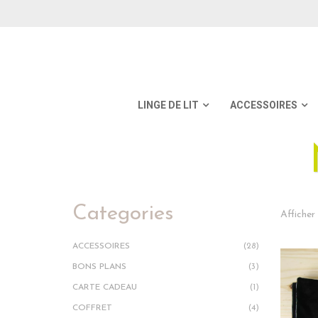
LINGE DE LIT
ACCESSOIRES
Categories
Afficher 
ACCESSOIRES
(28)
BONS PLANS
(3)
CARTE CADEAU
(1)
COFFRET
(4)