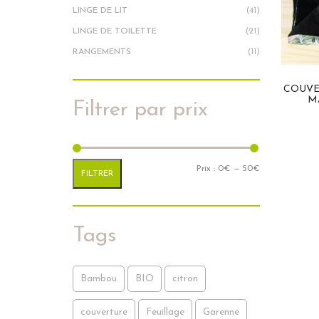
LINGE DE LIT
(41)
LINGE DE TOILETTE
(21)
RANGEMENTS
(11)
COUVE
M
Filtrer par prix
Prix min
Prix max
Prix :
0€
—
50€
FILTRER
Tags
Bambou
BIO
citron
couverture
Feuillage
Garenne