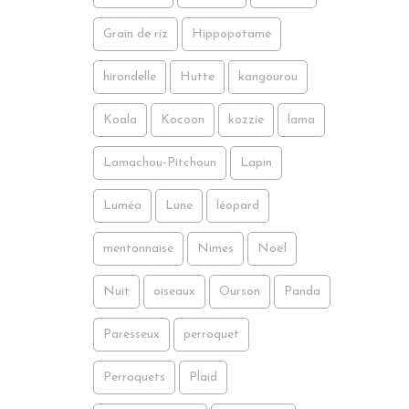
Grain de riz
Hippopotame
hirondelle
Hutte
kangourou
Koala
Kocoon
kozzie
lama
Lamachou-Pitchoun
Lapin
Luméa
Lune
léopard
mentonnaise
Nimes
Noël
Nuit
oiseaux
Ourson
Panda
Paresseux
perroquet
Perroquets
Plaid