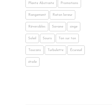
Plante Abstraite
Promotions
Rangement
Raton laveur
Réversibles
Savane
singe
Soleil
Souris
Ton sur ton
Toucans
Turbulette
Écureuil
étoile