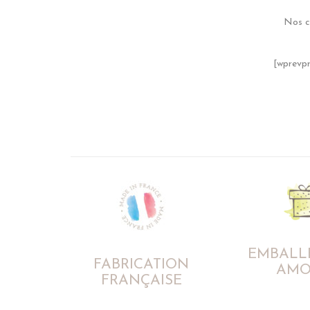
Nos c
[wprevpr
EMBALL
FABRICATION
AMO
FRANÇAISE