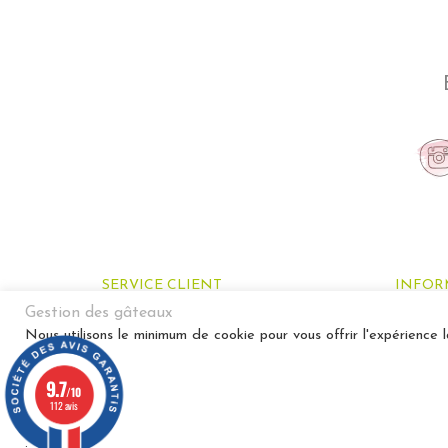
SERVICE CLIENT
INFOR
Gestion des gâteaux
Nous laisser un petit message
Toutes n
Nous utilisons le minimum de cookie pour vous offrir l'expérience l
Retour
Promoti
9.7
Avis client(e)s
/10
112 avis
.