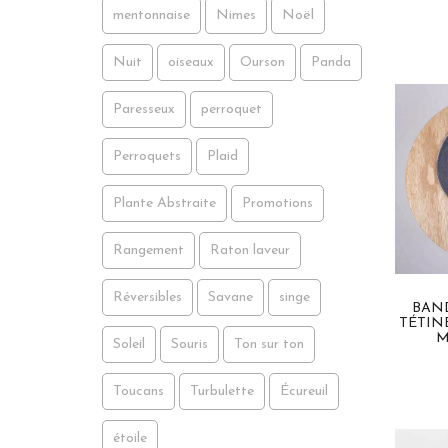
mentonnaise
Nimes
Noël
Nuit
oiseaux
Ourson
Panda
Paresseux
perroquet
Perroquets
Plaid
Plante Abstraite
Promotions
Rangement
Raton laveur
Réversibles
Savane
singe
BAN
TÉTIN
M
Soleil
Souris
Ton sur ton
Toucans
Turbulette
Écureuil
étoile