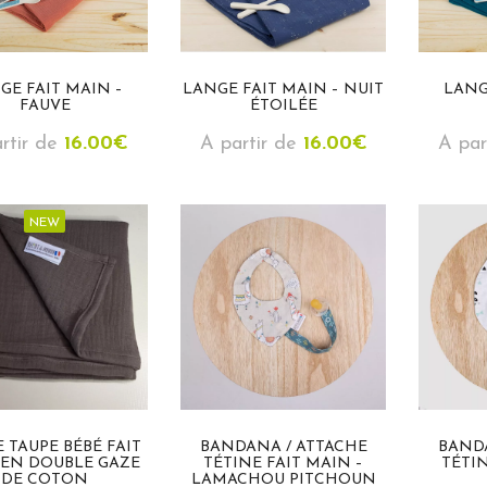
GE FAIT MAIN –
LANGE FAIT MAIN – NUIT
LANG
FAUVE
ÉTOILÉE
rtir de
16.00
€
A partir de
16.00
€
A par
NEW
 TAUPE BÉBÉ FAIT
BANDANA / ATTACHE
BAND
EN DOUBLE GAZE
TÉTINE FAIT MAIN –
TÉTIN
DE COTON
LAMACHOU PITCHOUN