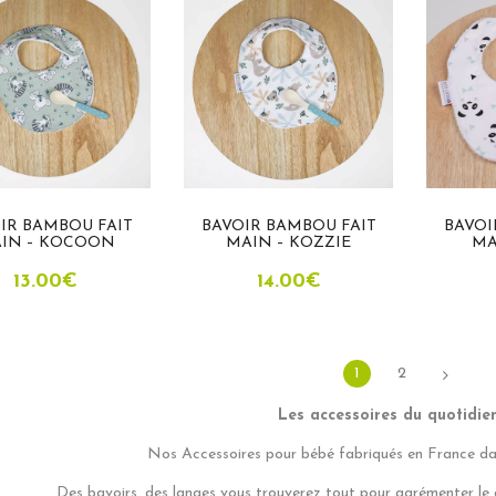
IR BAMBOU FAIT
BAVOIR BAMBOU FAIT
BAVOI
IN – KOCOON
MAIN – KOZZIE
MA
13.00
€
14.00
€
1
2
Les accessoires du quotidie
Nos Accessoires pour bébé fabriqués en France dan
Des bavoirs, des langes vous trouverez tout pour agrémenter le 