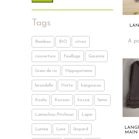
Tags
LAN
A pa
Bambou
BIO
citron
couverture
Feuillage
Garenne
Grain de riz
Hippopotame
hirondelle
Hutte
kangourou
Koala
Kocoon
kozzie
lama
Lamachou-Pitchoun
Lapin
LANGE
Luméa
Lune
léopard
MAIN 