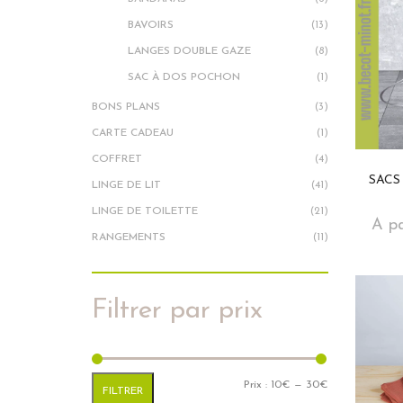
BAVOIRS
(13)
LANGES DOUBLE GAZE
(8)
SAC À DOS POCHON
(1)
BONS PLANS
(3)
CARTE CADEAU
(1)
COFFRET
(4)
SACS
LINGE DE LIT
(41)
LINGE DE TOILETTE
(21)
A pa
RANGEMENTS
(11)
Filtrer par prix
Prix min
Prix max
Prix :
10€
—
30€
FILTRER