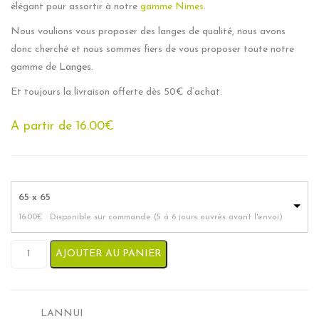
élégant pour assortir à notre
gamme Nimes
.
Nous voulions vous proposer des langes de qualité, nous avons
donc cherché et nous sommes fiers de vous proposer toute notre
gamme de
Langes
.
Et toujours la livraison offerte dès 50€ d’achat.
A partir de
16.00
€
65 x 65
16.00
€
Disponible sur commande (5 à 6 jours ouvrés avant l'envoi)
quantité de Lange Fait Main - Nuit étoilée
AJOUTER AU PANIER
LANNUI
SKU: