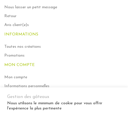
Nous laisser un petit message
Retour
Avis client(e)s
INFORMATIONS
Toutes nos créations
Promotions
MON COMPTE
Mon compte
Informations personnelles
Mes commandes
Gestion des gâteaux
Nous utilisons le minimum de cookie pour vous offrir
Ma liste de souhaits
l'expérience la plus pertinente
MENTIONS LÉGALES
Mentions légales