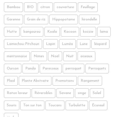
Bambou
BIO
citron
couverture
Feuillage
Garenne
Grain de riz
Hippopotame
hirondelle
Hutte
kangourou
Koala
Kocoon
kozzie
lama
Lamachou-Pitchoun
Lapin
Luméa
Lune
léopard
mentonnaise
Nimes
Noël
Nuit
oiseaux
Ourson
Panda
Paresseux
perroquet
Perroquets
Plaid
Plante Abstraite
Promotions
Rangement
Raton laveur
Réversibles
Savane
singe
Soleil
Souris
Ton sur ton
Toucans
Turbulette
Écureuil