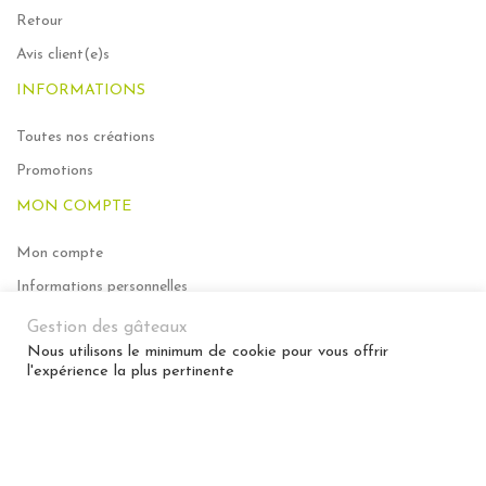
Retour
Avis client(e)s
INFORMATIONS
Toutes nos créations
Promotions
MON COMPTE
Mon compte
Informations personnelles
Mes commandes
Gestion des gâteaux
Nous utilisons le minimum de cookie pour vous offrir
Ma liste de souhaits
l'expérience la plus pertinente
MENTIONS LÉGALES
Mentions légales
Conditions générale de vente