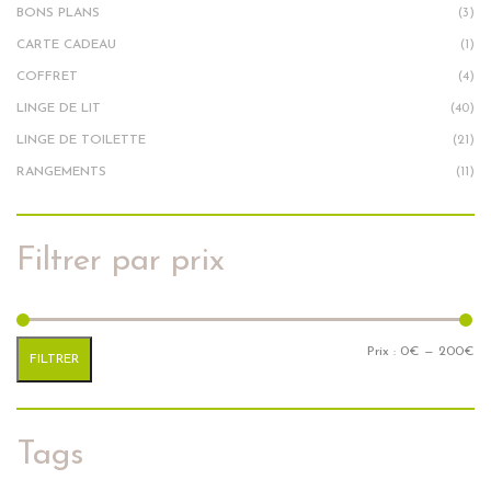
BONS PLANS
(3)
CARTE CADEAU
(1)
COFFRET
(4)
LINGE DE LIT
(40)
LINGE DE TOILETTE
(21)
RANGEMENTS
(11)
Filtrer par prix
Pr
Pr
Prix :
0€
—
200€
FILTRER
Tags