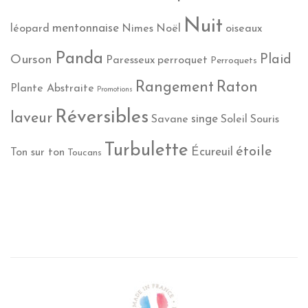
Nuit
mentonnaise
léopard
Nimes
Noël
oiseaux
Panda
Plaid
Ourson
Paresseux
perroquet
Perroquets
Rangement
Raton
Plante Abstraite
Promotions
Réversibles
laveur
singe
Savane
Soleil
Souris
Turbulette
étoile
Écureuil
Ton sur ton
Toucans