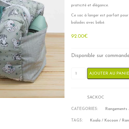
praticité et élégance.
Ce sac à langer est parfait pour 
balades avec bébé.
92.00
€
Disponible sur commande 
quantité de Sac à Langer - 
AJOUTER AU PANI
SACKOC
SKU:
CATEGORIES:
Rangements
TAGS:
Koala
/
Kocoon
/
Ran