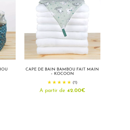
HOU
CAPE DE BAIN BAMBOU FAIT MAIN
PACK N
– KOCOON
CAP
(1)
À 
A partir de
42.00
€