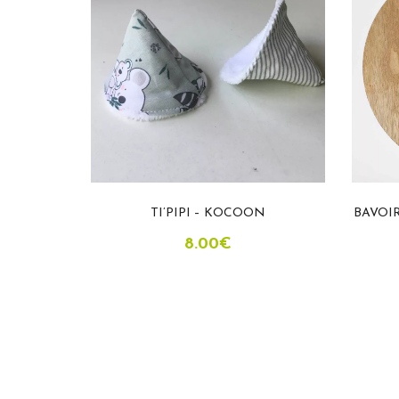
MBOU FAIT
TI’PIPI – KOCOON
BAVOIR
N
8.00
€