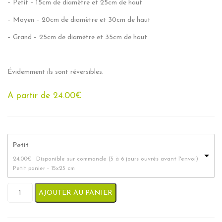
– Petit – 15cm de diamètre et 25cm de haut
– Moyen – 20cm de diamètre et 30cm de haut
– Grand – 25cm de diamètre et 35cm de haut
Évidemment ils sont réversibles.
A partir de
24.00
€
Petit
24.00
€
Disponible sur commande (5 à 6 jours ouvrés avant l'envoi)
Petit panier - 15x25 cm
quantité de Paniers de Rangement Coton Fait Main - Garenne
AJOUTER AU PANIER