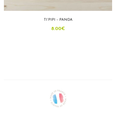
TI’PIPI – PANDA
8.00
€