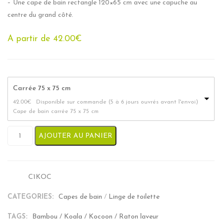
– Une cape de bain rectangle 120×65 cm avec une capuche au
centre du grand côté.
A partir de
42.00
€
Carrée 75 x 75 cm
42.00
€
Disponible sur commande (5 à 6 jours ouvrés avant l'envoi)
Cape de bain carrée 75 x 75 cm
quantité de Cape de Bain Bambou Fait Main - Kocoon
AJOUTER AU PANIER
C1KOC
SKU:
CATEGORIES:
Capes de bain
/
Linge de toilette
TAGS:
Bambou
/
Koala
/
Kocoon
/
Raton laveur