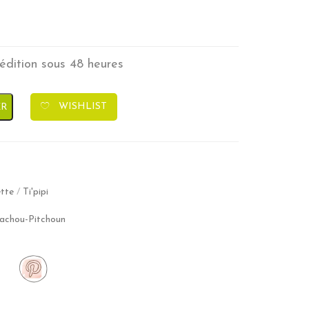
pédition sous 48 heures
ou Pitchoun
WISHLIST
ER
ette
/
Ti'pipi
chou-Pitchoun