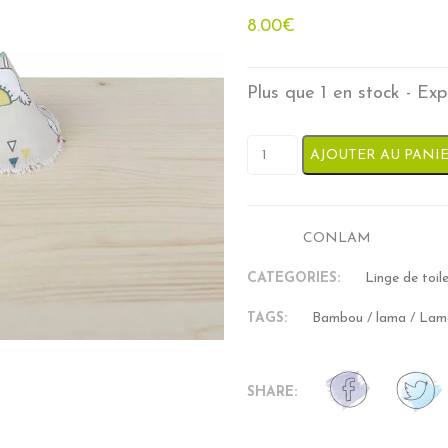
8.00
€
Plus que 1 en stock - Ex
quantité de Ti'pipi - Lamach
AJOUTER AU PANI
CONLAM
SKU:
CATEGORIES:
Linge de toil
TAGS:
Bambou
/
lama
/
Lama
SHARE: