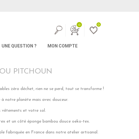
0
0
UNE QUESTION ?
MON COMPTE
CHOU PITCHOUN
bles zéro déchet, rien ne se perd, tout se transforme !
se à notre planète mais avec douceur.
s vêtements et votre sol.
tex et un côté éponge bambou douce oeko-tex.
le fabriquée en France dans notre atelier artisanal.