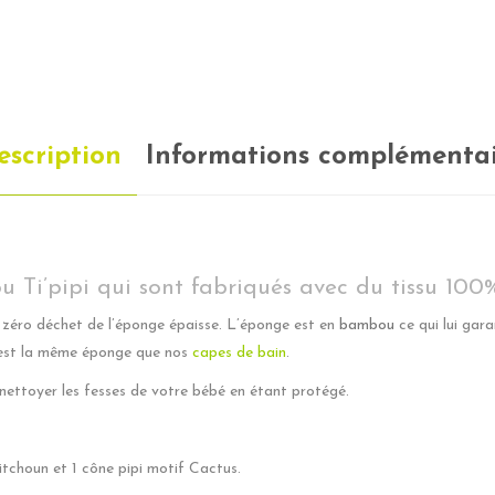
escription
Informations complémentai
 Ti’pipi qui sont fabriqués avec du tissu 10
 zéro déchet de l’éponge épaisse. L’éponge est en
bambou
ce qui lui gar
est la même éponge que nos
capes de bain
.
ettoyer les fesses de votre bébé en étant protégé.
tchoun et 1 cône pipi motif Cactus.