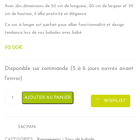
Avec des dimensions de 50 cm de longueur, 20 cm de largeur et 30
cm de hauteur, il allie praticité et élégance.
Ce sac à langer est parfait pour allier fonctionnalité et design
tendance lors de vos balades avec bébé.
92.00
€
Disponible sur commande (5 à 6 jours ouvrés avant
l'envoi)
quantité de Sac à Langer - Panda
AJOUTER AU PANIER
WISHLIST
SACPAN
SKU:
CATEGORIES:
Rangements
/
Sacs de balade